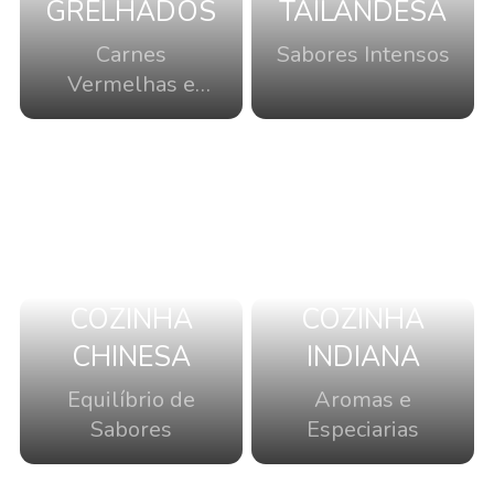
GRELHADOS
TAILANDESA
Carnes
Sabores Intensos
Vermelhas e
Brancas
COZINHA
COZINHA
CHINESA
INDIANA
Equilíbrio de
Aromas e
Sabores
Especiarias