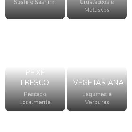
Sushi e Sashimi
Crustáceos e
Moluscos
PEIXE
FRESCO
VEGETARIANA
Pescado
Legumes e
Localmente
Verduras