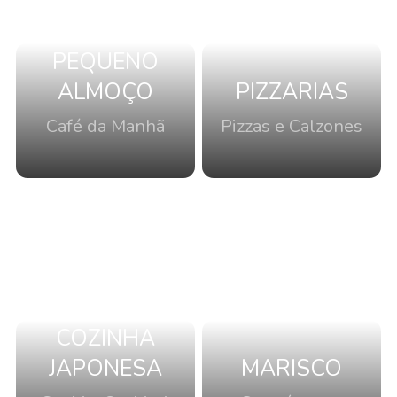
PEQUENO
ALMOÇO
PIZZARIAS
Café da Manhã
Pizzas e Calzones
COZINHA
JAPONESA
MARISCO