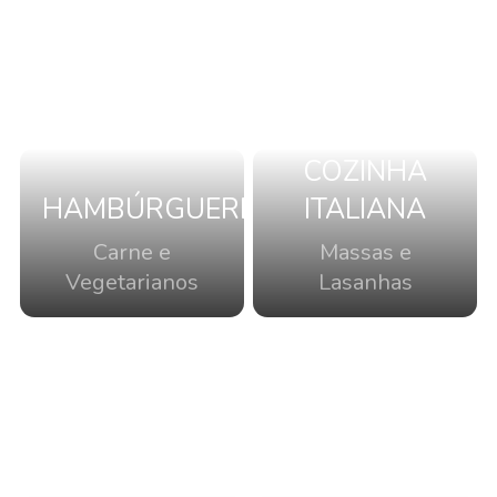
COZINHA
HAMBÚRGUERES
ITALIANA
Carne e
Massas e
Vegetarianos
Lasanhas