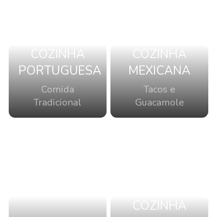
COZINHA
COZINHA
PORTUGUESA
MEXICANA
Comida
Tacos e
Tradicional
Guacamole
COZINHA