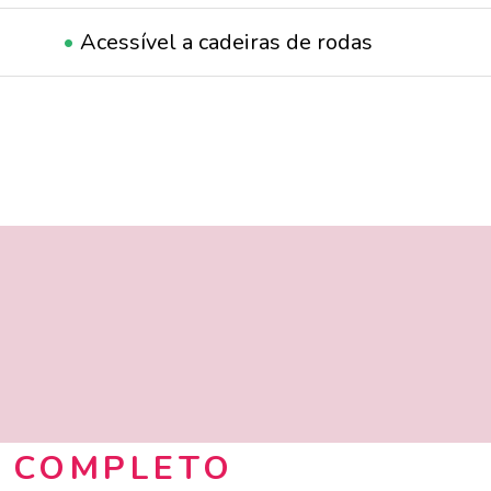
•
Acessível a cadeiras de rodas
•
Adequado para grupos
•
Casa de banho
•
Comer no local
•
Música ao vivo
•
Wi-Fi
 COMPLETO