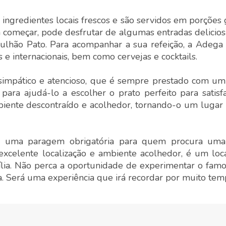
ngredientes locais frescos e são servidos em porções 
ra começar, pode desfrutar de algumas entradas delicio
Bulhão Pato. Para acompanhar a sua refeição, a Adega
 internacionais, bem como cervejas e cocktails.
simpático e atencioso, que é sempre prestado com um 
ara ajudá-lo a escolher o prato perfeito para satisf
biente descontraído e acolhedor, tornando-o um lugar 
 é uma paragem obrigatória para quem procura uma 
xcelente localização e ambiente acolhedor, é um loca
lia. Não perca a oportunidade de experimentar o famo
a. Será uma experiência que irá recordar por muito tem