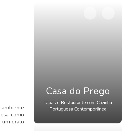
Casa do Prego
Tapas e Restaurante com Cozinha
m ambiente
Portuguesa Contemporânea
uesa, como
, um prato