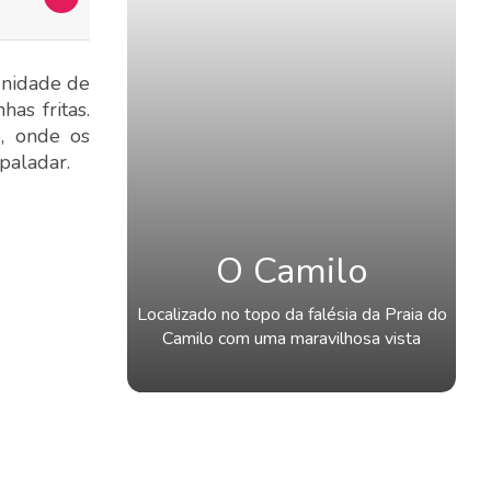
unidade de
as fritas.
, onde os
 paladar.
O Camilo
Localizado no topo da falésia da Praia do
Camilo com uma maravilhosa vista