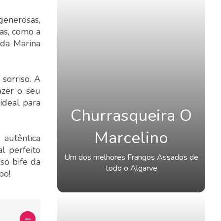
generosas,
sas, como a
 da Marina
sorriso. A
azer o seu
ideal para
Churrasqueira O
Marcelino
autêntica
l perfeito
Um dos melhores Frangos Assados de
so bife da
todo o Algarve
po!