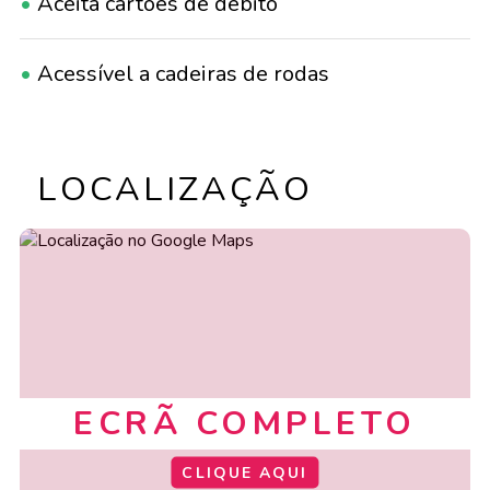
•
Aceita cartões de débito
•
Acessível a cadeiras de rodas
•
Adequado para grupos
LOCALIZAÇÃO
•
Casa de banho
•
Com esplanada
•
Comer no local
ECRÃ COMPLETO
•
Música ao vivo
CLIQUE AQUI