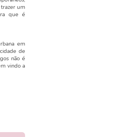
 trazer um
bra que é
 urbana em
 cidade de
agos não é
êm vindo a