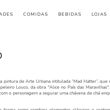
DADES
COMIDAS
BEBIDAS
LOJAS
O
a pintura de Arte Urbana intitulada “Mad Hatter”, que 
peleiro Louco, da obra "Alice no País das Maravilhas".
, com o personagem a segurar uma chávena de chá enq
a forma como combina elementos clássicos e contem