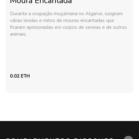
Moura Encantada
Durante a ocupação muçulmana no Algarve, surgiram
várias lendas e mitos de mouras encantadas que
ficaram aprisionadas em corpos de sereias e de outros
animais.
0.02 ETH