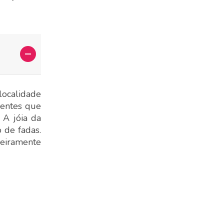
localidade
ientes que
 A jóia da
 de fadas.
deiramente