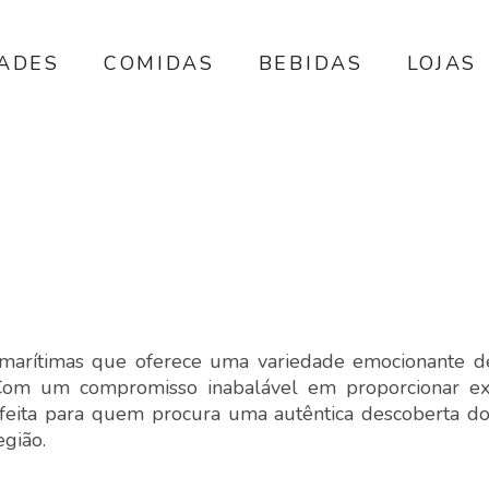
DADES
COMIDAS
BEBIDAS
LOJAS
marítimas que oferece uma variedade emocionante d
 Com um compromisso inabalável em proporcionar ex
rfeita para quem procura uma autêntica descoberta d
egião.